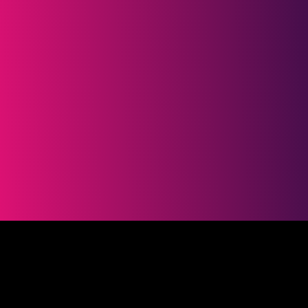
Zodra je op Verstuur klikt, ga je akkoord
met ons
Privacybeleid
.