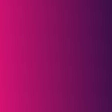
Naam*
E-mailadres*
Organisatie
Je bericht*